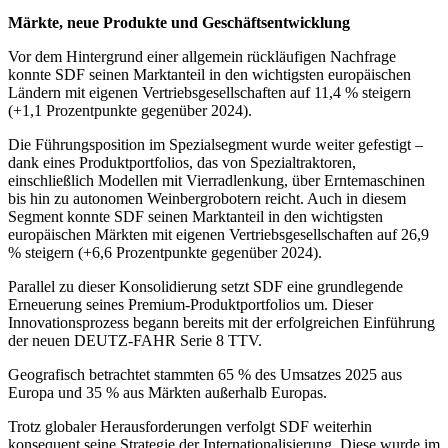
Märkte, neue Produkte und Geschäftsentwicklung
Vor dem Hintergrund einer allgemein rückläufigen Nachfrage
konnte SDF seinen Marktanteil in den wichtigsten europäischen
Ländern mit eigenen Vertriebsgesellschaften auf 11,4 % steigern
(+1,1 Prozentpunkte gegenüber 2024).
Die Führungsposition im Spezialsegment wurde weiter gefestigt –
dank eines Produktportfolios, das von Spezialtraktoren,
einschließlich Modellen mit Vierradlenkung, über Erntemaschinen
bis hin zu autonomen Weinbergrobotern reicht. Auch in diesem
Segment konnte SDF seinen Marktanteil in den wichtigsten
europäischen Märkten mit eigenen Vertriebsgesellschaften auf 26,9
% steigern (+6,6 Prozentpunkte gegenüber 2024).
Parallel zu dieser Konsolidierung setzt SDF eine grundlegende
Erneuerung seines Premium-Produktportfolios um. Dieser
Innovationsprozess begann bereits mit der erfolgreichen Einführung
der neuen DEUTZ-FAHR Serie 8 TTV.
Geografisch betrachtet stammten 65 % des Umsatzes 2025 aus
Europa und 35 % aus Märkten außerhalb Europas.
Trotz globaler Herausforderungen verfolgt SDF weiterhin
konsequent seine Strategie der Internationalisierung. Diese wurde im