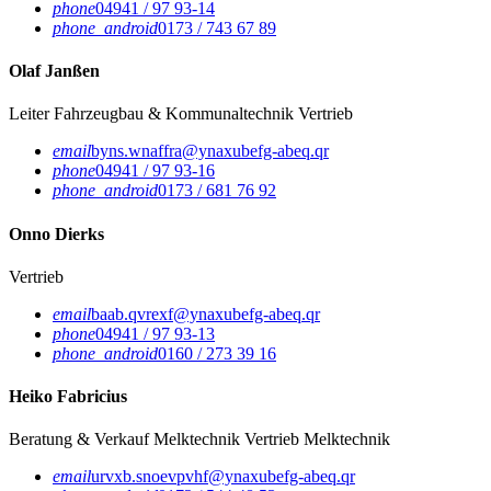
phone
04941 / 97 93-14
phone_android
0173 / 743 67 89
Olaf Janßen
Leiter Fahrzeugbau & Kommunaltechnik
Vertrieb
email
byns.wnaffra@ynaxubefg-abeq.qr
phone
04941 / 97 93-16
phone_android
0173 / 681 76 92
Onno Dierks
Vertrieb
email
baab.qvrexf@ynaxubefg-abeq.qr
phone
04941 / 97 93-13
phone_android
0160 / 273 39 16
Heiko Fabricius
Beratung & Verkauf Melktechnik
Vertrieb Melktechnik
email
urvxb.snoevpvhf@ynaxubefg-abeq.qr