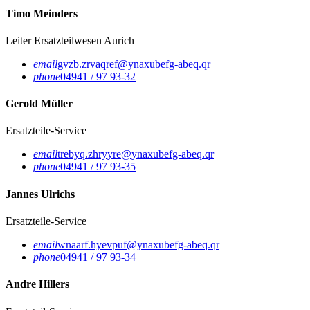
Timo Meinders
Leiter Ersatzteilwesen
Aurich
email
gvzb.zrvaqref@ynaxubefg-abeq.qr
phone
04941 / 97 93-32
Gerold Müller
Ersatzteile-Service
email
trebyq.zhryyre@ynaxubefg-abeq.qr
phone
04941 / 97 93-35
Jannes Ulrichs
Ersatzteile-Service
email
wnaarf.hyevpuf@ynaxubefg-abeq.qr
phone
04941 / 97 93-34
Andre Hillers