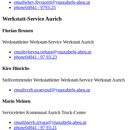
email
whev.jbyraoret@ynaxubefg-abeq.qr
phone
04941 / 9793-25
Werkstatt-Service Aurich
Florian Brunen
Werkstattleiter Werkstatt-Service
Werkstatt Aurich
email
sybevna.oehara@ynaxubefg-abeq.qr
phone
04941 / 97 93-23
Kiro Hinrichs
Stellvertretender Werkstattleiter Werkstatt-Service
Werkstatt Aurich
email
xveb.uvaevpuf@ynaxubefg-abeq.qr
Mario Meinen
Serviceleiter Kommunal
Aurich Truck-Center
email
znevb.zrvara@ynaxubefg-abeq.qr
phone
04941 / 97 93-21