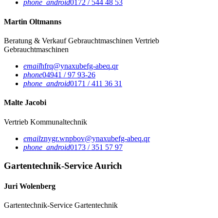
phone_android
0172 / 544 48 53
Martin Oltmanns
Beratung & Verkauf Gebrauchtmaschinen
Vertrieb
Gebrauchtmaschinen
email
hfrq@ynaxubefg-abeq.qr
phone
04941 / 97 93-26
phone_android
0171 / 411 36 31
Malte Jacobi
Vertrieb Kommunaltechnik
email
znygr.wnpbov@ynaxubefg-abeq.qr
phone_android
0173 / 351 57 97
Gartentechnik-Service Aurich
Juri Wolenberg
Gartentechnik-Service
Gartentechnik