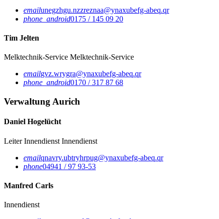
email
unegzhgu.nzzreznaa@ynaxubefg-abeq.qr
phone_android
0175 / 145 09 20
Tim Jelten
Melktechnik-Service
Melktechnik-Service
email
gvz.wrygra@ynaxubefg-abeq.qr
phone_android
0170 / 317 87 68
Verwaltung Aurich
Daniel Hogelücht
Leiter Innendienst
Innendienst
email
qnavry.ubtryhrpug@ynaxubefg-abeq.qr
phone
04941 / 97 93-53
Manfred Carls
Innendienst