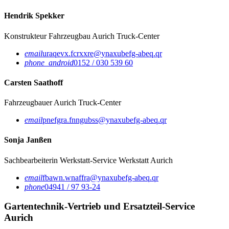
Hendrik Spekker
Konstrukteur Fahrzeugbau
Aurich Truck-Center
email
uraqevx.fcrxxre@ynaxubefg-abeq.qr
phone_android
0152 / 030 539 60
Carsten Saathoff
Fahrzeugbauer
Aurich Truck-Center
email
pnefgra.fnngubss@ynaxubefg-abeq.qr
Sonja Janßen
Sachbearbeiterin Werkstatt-Service
Werkstatt Aurich
email
fbawn.wnaffra@ynaxubefg-abeq.qr
phone
04941 / 97 93-24
Gartentechnik-Vertrieb und Ersatzteil-Service
Aurich