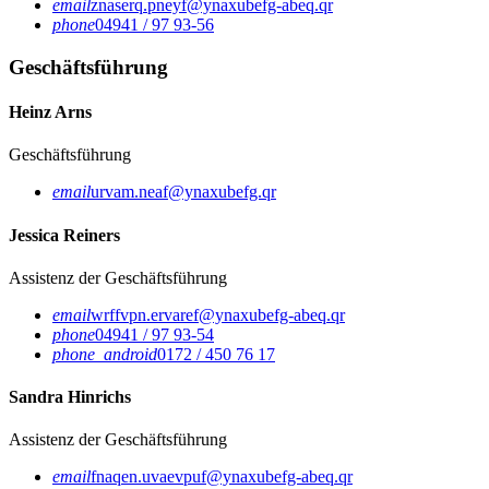
email
znaserq.pneyf@ynaxubefg-abeq.qr
phone
04941 / 97 93-56
Geschäftsführung
Heinz Arns
Geschäftsführung
email
urvam.neaf@ynaxubefg.qr
Jessica Reiners
Assistenz der Geschäftsführung
email
wrffvpn.ervaref@ynaxubefg-abeq.qr
phone
04941 / 97 93-54
phone_android
0172 / 450 76 17
Sandra Hinrichs
Assistenz der Geschäftsführung
email
fnaqen.uvaevpuf@ynaxubefg-abeq.qr