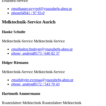
Ersatzteil-Service
email
naqer.uvyyref@ynaxubefg-abeq.qr
phone
04941 / 97 93-0
Melktechnik-Service Aurich
Hauke Schulte
Melktechnik-Service
Melktechnik-Service
email
unhxr.fpuhygr@ynaxubefg-abeq.qr
phone_android
0173 / 640 82 37
Holger Riemann
Melktechnik-Service
Melktechnik-Service
email
ubytre.evrznaa@ynaxubefg-abeq.qr
phone_android
0172 / 543 70 43
Hartmuth Ammermann
Routenfahrer Melktechnik
Routenfahrer Melktechnik